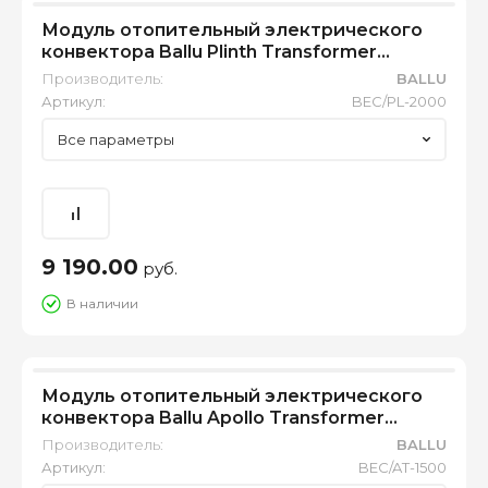
Модуль отопительный электрического
конвектора Ballu Plinth Transformer
BEC/PL-2000
Производитель:
BALLU
Артикул:
BEC/PL-2000
Все параметры
9 190.00
руб.
В наличии
Модуль отопительный электрического
конвектора Ballu Apollo Transformer
BEC/AT-1500
Производитель:
BALLU
Артикул:
BEC/AT-1500