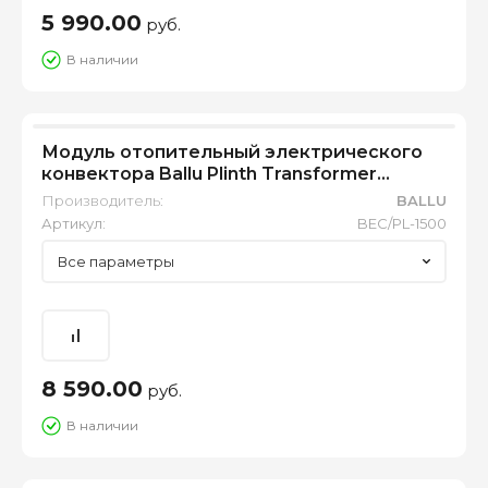
5 990.00
руб.
В наличии
Модуль отопительный электрического
конвектора Ballu Plinth Transformer
BEC/PL-1500
Производитель:
BALLU
Артикул:
BEC/PL-1500
Все параметры
8 590.00
руб.
В наличии