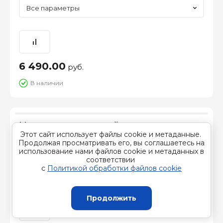
Все параметры
6 490.00
руб.
В наличии
Модуль отопительный электрического
Этот сайт использует файлы cookie и метаданные.
конвектора Ballu Apollo Transformer
Продолжая просматривать его, вы соглашаетесь на
BEC/AT-2000
Производитель:
BALLU
использование нами файлов cookie и метаданных в
Артикул:
BEC/AT-2000
соответствии
с
Политикой обработки файлов cookie
Все параметры
Продолжить