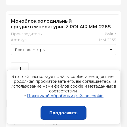
Моноблок холодильный
среднетемпературный POLAIR MM-226S
Производитель:
Polair
Артикул:
MM-226S
Все параметры
Этот сайт использует файлы cookie и метаданные.
Продолжая просматривать его, вы соглашаетесь на
120 920.00
руб.
использование нами файлов cookie и метаданных в
соответствии
В наличии
с
Политикой обработки файлов cookie
Продолжить
Моноблок холодильный
среднетемпературный POLAIR MM-232S