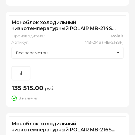
Моноблок холодильный
низкотемпературный POLAIR MB-214S
(MB-214SF)
Производитель:
Polair
Артикул:
MB-214S (MB-214SF)
Все параметры
135 515.00
руб.
В наличии
Моноблок холодильный
низкотемпературный POLAIR MB-216S