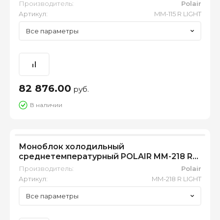
LIGHT
Производитель:
Polair
Артикул:
MM-115 R LIGHT
Все параметры
82 876.00
руб.
В наличии
Моноблок холодильный
среднетемпературный POLAIR MM-218 R
LIGHT
Производитель:
Polair
Артикул:
MM-218 R LIGHT
Все параметры