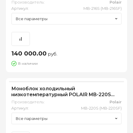
(MB-216SF)
Производитель:
Polair
Артикул:
MB-216S (MB-216SF)
Все параметры
140 000.00
руб.
В наличии
Моноблок холодильный
низкотемпературный POLAIR MB-220S
(MB-220SF)
Производитель:
Polair
Артикул:
MB-220S (MB-220SF)
Все параметры