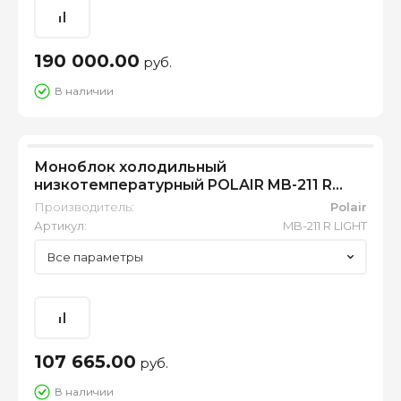
190 000.00
руб.
В наличии
Моноблок холодильный
низкотемпературный POLAIR MB-211 R
LIGHT
Производитель:
Polair
Артикул:
MB-211 R LIGHT
Все параметры
107 665.00
руб.
В наличии