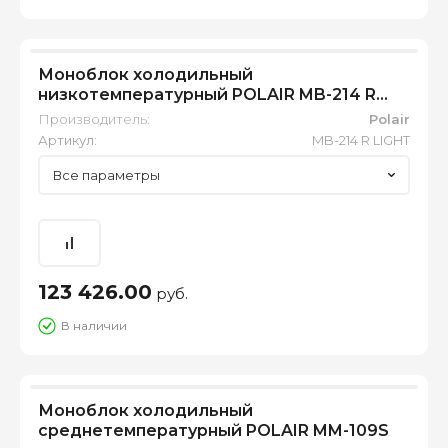
Моноблок холодильный
низкотемпературный POLAIR MB-214 R
LIGHT
Производитель:
Polair
Артикул:
MB-214 R LIGHT
Все параметры
123 426.00
руб.
В наличии
Моноблок холодильный
среднетемпературный POLAIR MM-109S