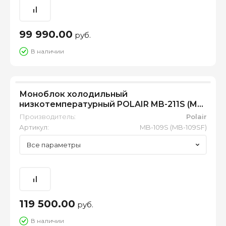
99 990.00
руб.
В наличии
Моноблок холодильный
низкотемпературный POLAIR MB-211S (MB-
211SF)
Производитель:
Polair
Артикул:
MB-109S (MB-109SF)
Все параметры
119 500.00
руб.
В наличии