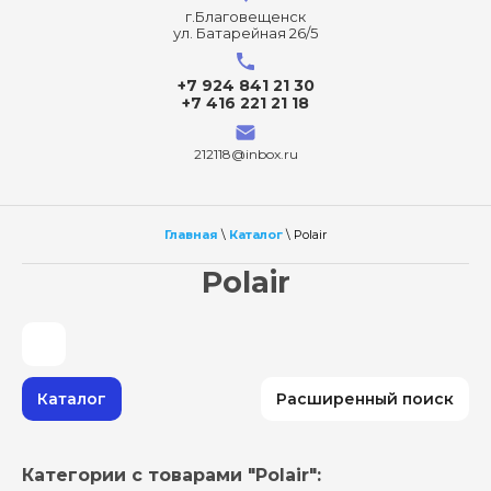
г.Благовещенск
ул. Батарейная 26/5
+7 924 841 21 30
+7 416 221 21 18
212118@inbox.ru
Главная
\
Каталог
\ Polair
Polair
Каталог
Расширенный поиск
Категории с товарами "Polair":