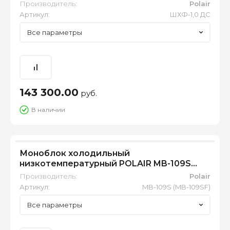
Производитель:
Polair
Артикул:
ШХФ-1,0 ДС
Все параметры
143 300.00
руб.
В наличии
Моноблок холодильный
низкотемпературный POLAIR MB-109S
(MB-109SF)
Производитель:
Polair
Артикул:
MB-109S (MB-109SF)
Все параметры